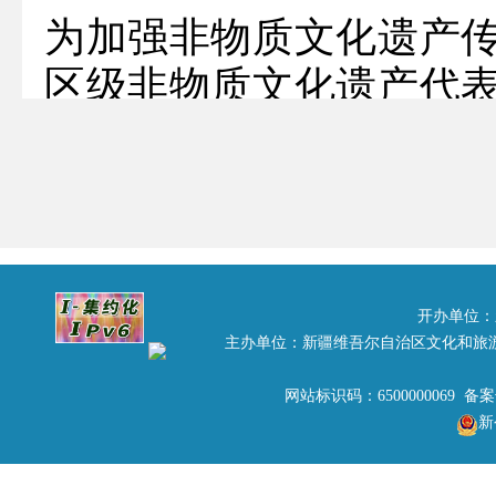
为加强非物质文化遗产
区级非物质文化遗产代
非物质文化遗产法》以
遗产保护条例》有关规
五批自治区级非物质文
报和评审工作。在各地
13个地（州、市）及自
开办单位：
主办单位：新疆维吾尔自治区文化和旅
评审，经审议，提出第
网站标识码：6500000069 备
性项目代表性传承人推荐
新
认定过自治区级代表性传