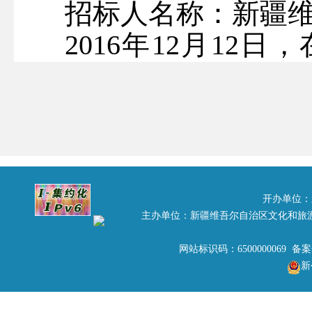
招标人名称：新疆
2016
年12月12日
行“2016-2017年
代运营项目”竞标会。
了竞标文件。经评标
公示如下：
中标单位:
新疆天山
开办单位：
主办单位：新疆维吾尔自治区文化和旅
中标金额：586000元
网站标识码：6500000069 备
评标人：
、
由亚男
吴
新
竞标结果公示期自2016