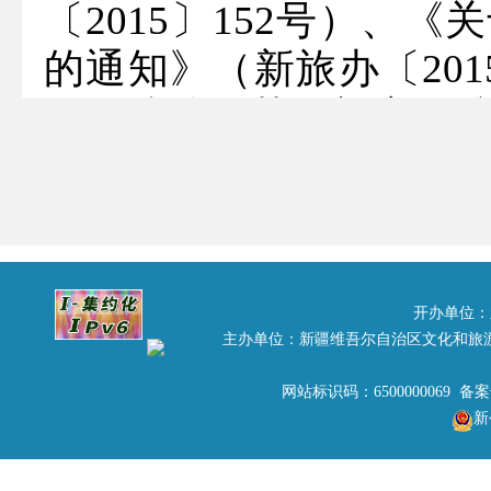
〔2015〕152号）、
的通知》（新旅办〔201
名、院校推荐、初审、
监察室全程监督，新疆
学、新疆教育学院、乌
审组，按照评分标准对
出以下拟表彰单位和人选
开办单位：
主办单位：新疆维吾尔自治区文化和旅
一、 实训基地3家:
1.西域旅游开发有限公司
网站标识码：6500000069 备
新
2.新疆尊茂银都酒店