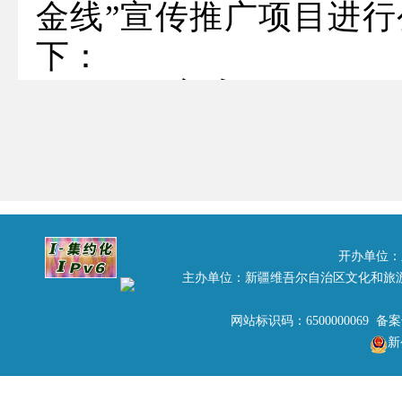
金线”宣传推广项目进
下：
一、项目名称
“乌昌吐千里黄金线”宣
二、招标编号
新旅2016007
三、招标人名称
开办单位：
主办单位：新疆维吾尔自治区文化和旅
新疆维吾尔自治区旅游局
地址：乌鲁木齐市金银路1
网站标识码：6500000069 备
新
联系人：自治区旅游局招