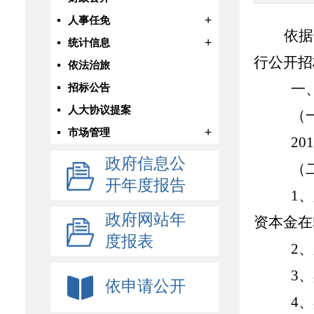
+
人事任免
依据
+
统计信息
行公开招
依法治旅
一
招标公告
人大协议提案
（
+
市场管理
201
政府信息公
（
开年度报告
1
、
政府网站年
资本金在
度报表
2
、
3
、
依申请公开
4
、