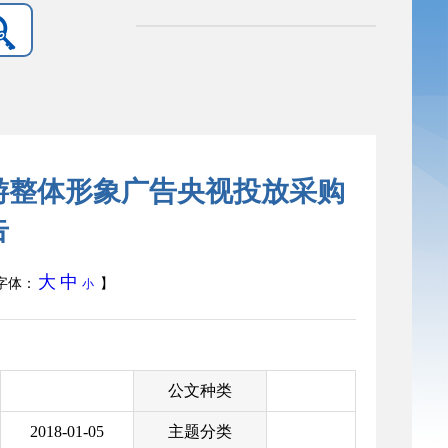
旅游整体形象广告央视投放采购
告
大
中
字体：
】
小
公文种类
2018-01-05
主题分类