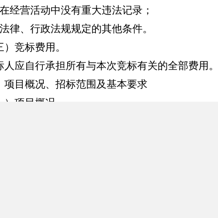
在经营活动中没有重大违法记录；
法律、行政法规规定的其他条件。
三）竞标费用。
标人应自行承担所有与本次竞标有关的全部费用
、项目概况、招标范围及基本要求
一）项目概况。
进一步提升新疆旅游整体形象，提高新疆旅游在
好又快发展，新疆旅游整体形象央视投放广告片
形象和旅游城市品牌形象的宣传。
二）项目范围。
新疆旅游整体形象央视投放广告主要选择在央视CCT
CCTV-新闻频道优势资源组合，请各参加招标