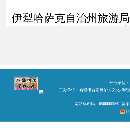
伊犁哈萨克自治州旅游局
根据《国家旅游局、国
药健康旅游示范区（基
〔2016〕87号）要求
旅游业改革发展的若干
要（2016-2030
开办单位：
主办单位：新疆维吾尔自治区文化和旅
（2015-2020）》
于进一步促进旅游投资
网站标识码：6500000069 备
新
局国家中医药管理局关