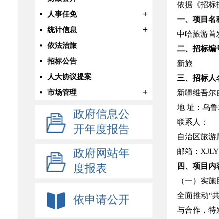
依据《招标
+
人事任免
一、项目名
+
统计信息
中哈旅游首
依法治旅
二、招标编
招标公告
新旅
人大协议提案
三、招标人
+
市场管理
新疆维吾尔
地 址：乌鲁
政府信息公
联系人：
开年度报告
自治区旅游局招
政府网站年
邮箱：XJLYJ
四、项目内
度报表
（一）实施
全面推动“
依申请公开
与合作，特