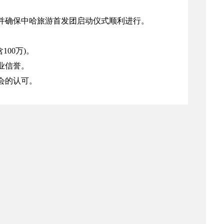
并确保中哈旅游首发团启动仪式顺利进行。
00万)。
业信誉。
会的认可。
团队素质。
。
；
件：