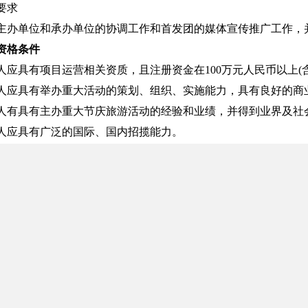
要求
主办单位和承办单位的协调工作和首发团的媒体宣传推广工作，
资格条件
应具有项目运营相关资质，且注册资金在100万元人民币以上(含1
人应具有举办重大活动的策划、组织、实施能力，具有良好的商
人有具有主办重大节庆旅游活动的经验和业绩，并得到业界及社
人应具有广泛的国际、国内招揽能力。
人应具有专业的人才队伍，并具备运营高效、政治觉悟高的专业
人应具有与国内外媒体有良好的合作关系，以确保项目顺利进行
独立完成招标任务的能力，不接受联合投标，中标后严禁转委托
营活动中没有重大违法记录；
、行政法规规定的其它条件。
求
之日起五日内为投标报名期，报名者需提供以下投标资格证明文
执照副本复印件；