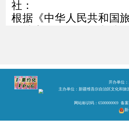
社：
根据《中华人民共和国
行社责任保险管理办法
责任保险。自2010年
关于在全国推广旅行社
求，将旅责险统保示范
环节来抓。经过八年的
开办单位：
主办单位：新疆维吾尔自治区文化和旅
面逐年扩大，总体运行
善处置较大以上旅游突
网站标识码：6500000069 备
新
面发挥了重要作用，减