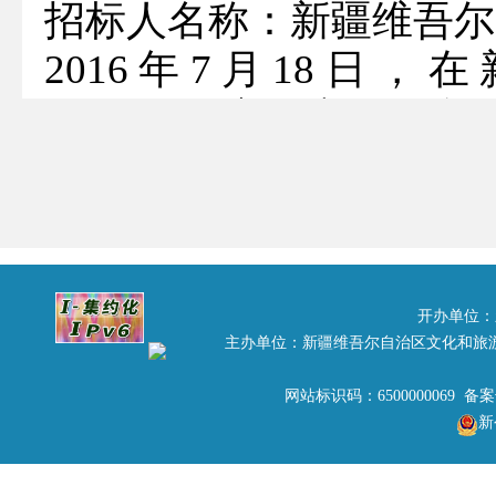
招标人名称：新疆维吾尔
2016年7月18日
行“2016《新疆礼物》
此次竞标共有3家单位
组综合评议，现将中标结
中标单位: 北京北服时尚
中标金额：118万元
开办单位：
主办单位：新疆维吾尔自治区文化和旅
评标人：刘芳、高辉、孙
竞标结果公示期自2016年
网站标识码：6500000069 备
新
以上公示结果有异议的,