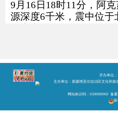
9月16日18时11分，阿
源深度6千米，震中位于北纬
距库车县58公里、距轮台
沙雅县113公里、距拜城
里，距乌鲁木齐市390
分布，人口稀少，景区分
震后，自治区旅游发展
开办单位：
主办单位：新疆维吾尔自治区文化和旅
急机制，及时督促阿克
问旅游景区、酒店、农
网站标识码：6500000069 备
新
况。截至目前，经阿克