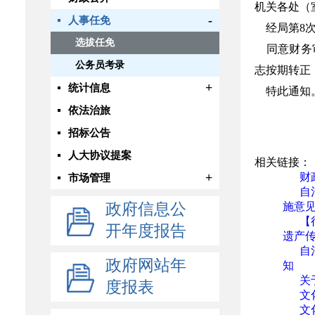
机关各处（
-
人事任免
经局第8次
选拔任免
同意财务
公务员考录
志按期转正，
+
统计信息
特此通知
依法治旅
招标公告
人大协议提案
相关链接：
+
财
市场管理
自
政府信息公
施意
【
开年度报告
遗产
自
政府网站年
知
关
度报表
文
文