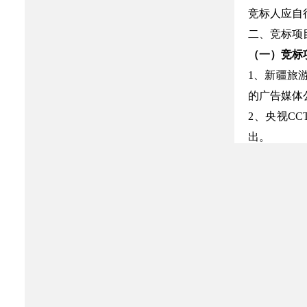
竞标人应自
二、竞标项
（一）竞标
1、新疆旅
的广告媒体
2、央视CC
出。
3、广告片
4、广告片
资源和产品
（二）项目
遵循公开、
业又好又快
的宣传。
1、广告投