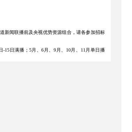
闻频道新闻联播前及央视优势资源组合，请各参加招标
日-15日满播；5月、6月、9月、10月、11月单日播
传主题，展示新疆旅游整体形象，宣传推介新疆旅游
旅游在国内外的知名度和美誉度，促进新疆旅游产
整体形象、旅游景区品牌形象和旅游城市品牌形象