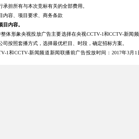
行承担所有与本次竞标有关的全部费用。
目内容、项目要求、商务条款
项目内容。
游整体形象央视投放广告主要选择在央视CCTV-1和CCTV-新
公司按照套播方式，选择最优栏目、时段，确定招标方案。
TV-1和CCTV-新闻频道新闻联播前广告投放时间：2017年3月1
每次播放时间长度：15秒
内容：充分体现“辽阔疆域，无限风光，新疆是个好地方”这个宣
。
要求。
公平、公正的原则，为进一步提升新疆旅游整体形象，提高新疆
发展，新疆旅游整体形象央视投放广告片的内容侧重于新疆旅游
放要求。