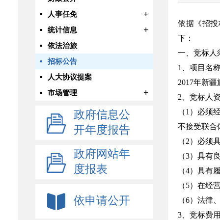
+
人事任免
依据《招投
+
统计信息
下：
依法治旅
一、竞标人
招标公告
1、项目名称
人大协议提案
2017年
+
市场管理
2、竞标人
（1）必须
政府信息公
不接受联合
开年度报告
（2）必须
政府网站年
（3）具有
度报表
（4）具有
（5）在经
依申请公开
（6）法律
3、竞标费