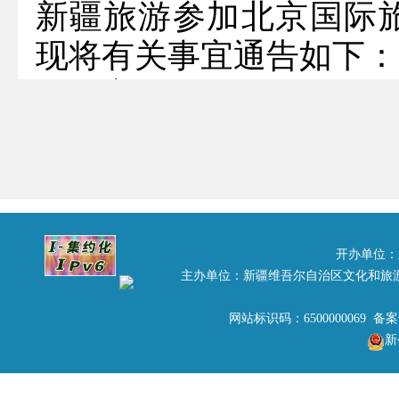
新疆旅游参加北京国际
现将有关事宜通告如下：
一、竞标人须知
（一）项目名称。
2018年新疆旅游参加北
（二）竞标人资格。
1．应具有旅游推广服
开办单位：
主办单位：新疆维吾尔自治区文化和旅
且注册资金在300万元人
2．投标人具有组织旅
网站标识码：6500000069 备
新
伍，确保推介活动顺利举