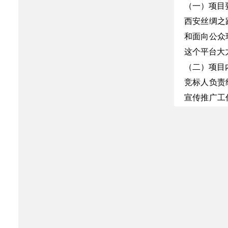
（一）项目
西安丝绸之
和面向公众
这个平台大
（二）项目
竞标人负责
宣传推广工
开展日期为2
三、报名要
自公告发布
（一）营业
（二）经营
（三）税务
（四）组织
（五）法人