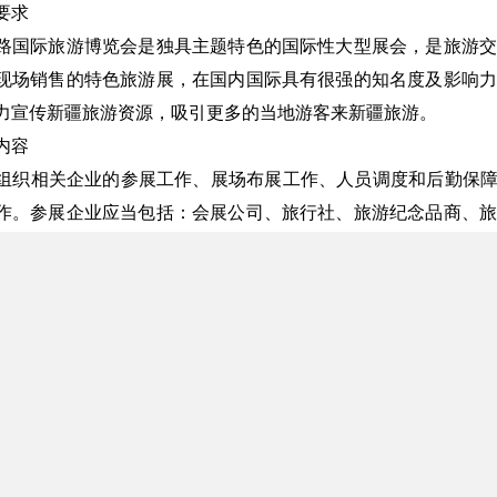
要求
路国际旅游博览会是独具主题特色的国际性大型展会，是旅游交
现场销售的特色旅游展，在国内国际具有很强的知名度及影响力
力宣传新疆旅游资源，吸引更多的当地游客来新疆旅游。
内容
组织相关企业的参展工作、展场布展工作、人员调度和后勤保障
作。参展企业应当包括：会展公司、旅行社、旅游纪念品商、旅
017年8月4日-6日，参会展位由我委统一购买。
求
之日起七日内为投标报名期，报名者需提供以下投标资格证明文
执照副本复印件；
资质证书复印件；
登记证复印件；
机构代码证复印件；
代表授权书。