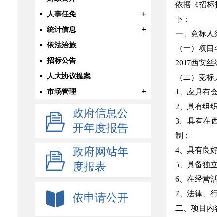
依据《招标
+
人事任免
下：
+
统计信息
一、竞标人
依法治旅
（一）项目
招标公告
2017西
人大协议提案
（二）竞标
+
市场管理
1、应具有会
2、具有组
政府信息公
3、具有在
开年度报告
制；
政府网站年
4、具有良
5、具备独
度报表
6、在经营
7、法律、
依申请公开
二、项目内