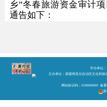
乡”冬春旅游资金审计
通告如下：
一、项目名称
“爱新疆·游家乡”冬春旅
二、招标编号
新旅2016003
三、招标人名称
开办单位：
主办单位：新疆维吾尔自治区文化和旅
新疆维吾尔自治区旅游局
地 址：乌鲁木齐市金银路
网站标识码：6500000069 备
新
联系人：