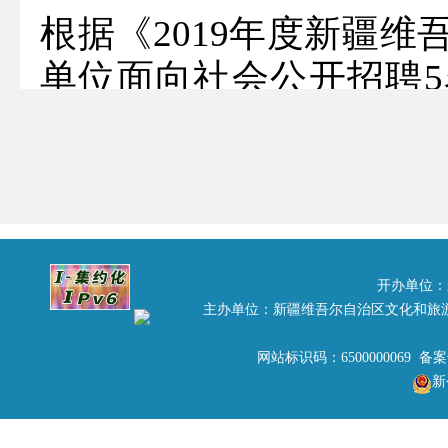
根据《2019年度新疆
单位面向社会公开招聘
和旅游厅直属事业单位
试（专业考试）、面试
绩及体检相关事宜公告如
一、公示期为2019年12月3
二、考试总成绩及体检人
开办单位：
主办单位：新疆维吾尔自治区文化和旅
三、体检时间为2020年1
网站标识码：6500000069 备
四、体检集合地点为自治
新
五、体检项目和标准按