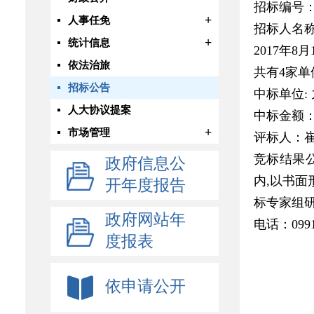
招标编号：新
+
人事任免
招标人名
+
统计信息
2017年
依法治旅
共有4家
招标公告
中标单位:
人大协议提案
中标金额：2
+
市场管理
评标人：
竞标结果公
政府信息公
内,以书
开年度报告
标专家组
政府网站年
电话：0991-
度报表
依申请公开
新疆
20