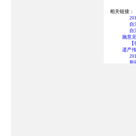
相关链接：
2
自
自
施意
【
遗产
2
新
2
2
新
新
自
2
2
自
知
关
文