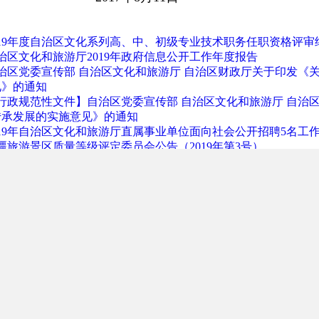
019年度自治区文化系列高、中、初级专业技术职务任职资格评审
治区文化和旅游厅2019年政府信息公开工作年度报告
治区党委宣传部 自治区文化和旅游厅 自治区财政厅关于印发《关
见》的通知
行政规范性文件】自治区党委宣传部 自治区文化和旅游厅 自治
传承发展的实施意见》的通知
019年自治区文化和旅游厅直属事业单位面向社会公开招聘5名
疆旅游景区质量等级评定委员会公告（2019年第3号）
019年自治区文化和旅游厅直属事业单位面向社会公开招聘工作
019年度新疆维吾尔自治区文化和旅游厅直属事业单位面向社会
疆旅游景区质量等级评定公示
疆维吾尔自治区五星级农家乐评定公示
治区文化和旅游厅直属事业单位2019年赴内地“双一流”高校引
019年度新疆维吾尔自治区文化和旅游厅直属事​业单位面向社会
019年度新疆维吾尔自治区文化和旅游厅所属事业单位面向社会
治区文化和旅游厅关于公布第五批自治区级非物质文化遗产代表
于开展2019年度文化和旅游信息化发展典型案例征集活动的通知
化和旅游部关于印发《游戏游艺设备管理办法》的通知