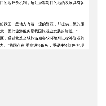
目的地评价机制，这让游客对目的地的发展具有参
当前我国一些地方有着一流的资源，却提供二流的服
意，因此旅游服务是我国旅游业发展的短板。”
区，通过营造全域旅游服务软环境可以弥补资源的
。“我国存在‘重资源轻服务，重硬件轻软件’的现
。”
得感，重视量的扩张、忽视质的提高等问题。他
扰旅游发展的顽疾有很强的指导性，我认为标准服务
示范区创建具有很好的引导作用。”
此，李柏文认为，这代表了旅游服务两个方向，一个
发力点。
，形成了新兴的旅游业态，取代了传统业态，旅游在线
国际核心竞争力，成为领先世界的重要领域；志愿