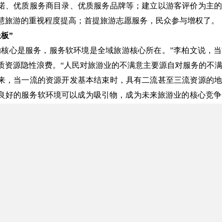
诺、优质服务商目录、优质服务品牌等；建立以游客评价为主的
慧旅游的重视程度提高；首提旅游志愿服务，民众参与增权了。
长板”
的核心是服务，服务软环境是全域旅游核心所在。”李柏文说，
质资源隐性浪费。“人民对旅游业的不满意主要源自对服务的不满
来，当一流的资源开发基本结束时，具有二流甚至三流资源的地
良好的服务软环境可以成为吸引物，成为未来旅游业的核心竞争力
象必须扭转，才能推动旅游业集约化发展，实现‘三步走’战略目标
为，旅游发展中存在重视树立地方形象、忽视旅客的实际获
则》用较大篇幅提升旅游服务提出了具体的规定，对解决长期困
性服务是特色、智能服务是方向、志愿服务是公益，对全域旅游
特别提到了“服务智能化”和“志愿服务体系”两大部分内容，对
服务，一个是旅游社会服务，这将会成为服务提升新的着力点和
+旅游’促进旅游在线发展，极大地改变了传统旅游业务核心内容
旅游服务的核心板块之一，服务智能化有可能成为我国旅游业的