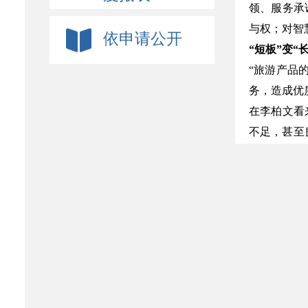
领、服务承
与权；对智
依申请公开
“短板”变“
“旅游产品
务，造成优
在李柏文看
不足，甚至
象，这种现
王昆欣也认
说，“《导
是品质、个
《导则》中
是旅游公共
“‘互联网
服务将成为