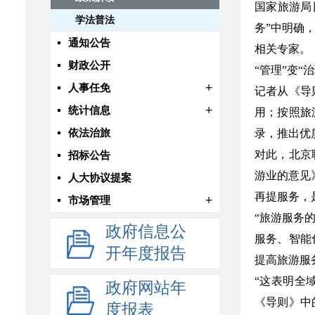
国家旅游局
学法普法
务”中明确
通知公告
相关专家。
财政公开
“管理”变“治
+
人事任免
记者从《导
+
统计信息
用；按照旅
依法治旅
录，推出优
对此，北京
招标公告
游业的意见
人大协议提案
再提服务，
+
市场管理
“旅游服务
政府信息公
服务、智能
开年度报告
提高旅游服
“这表明全
政府网站年
《导则》中
度报表