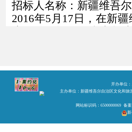
招标人名称：新疆维吾尔
2016年5月17日，在新
度自治区旅游局中心机
项目”竞标会。此次竞
件。经评标专家组综合评
中标单位: 新疆泰克软件
中标金额：28.4080万元
开办单位：
主办单位：新疆维吾尔自治区文化和旅
评标人：朱建新、李灿、
竞标结果公示期自2016年
网站标识码：6500000069 备
新
以上公示结果有异议的,