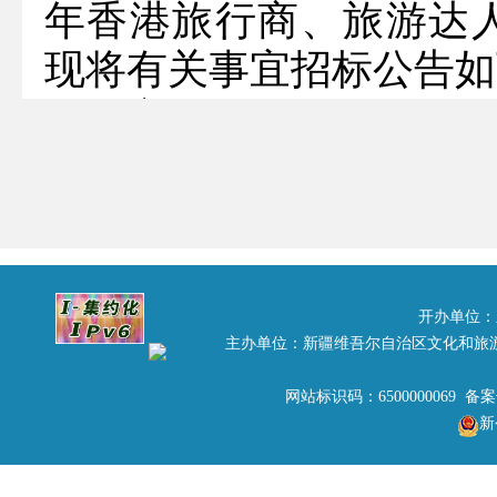
年香港旅行商、旅游达
现将有关事宜招标公告如
一、竞标人须知
（一）项目名称。
“2018年香港旅行商、
（二）竞标人资格。
1.应具有旅行社经营资质
开办单位：
主办单位：新疆维吾尔自治区文化和旅
上(含300万)。
2.投标人具有组织接待
网站标识码：6500000069 备
新
踩线活动顺利举行。