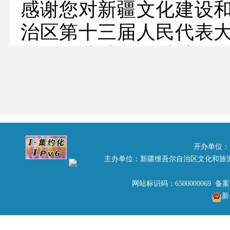
感谢您对新疆文化建设
治区第十三届人民代表
旅游环线建设的建议》（
现答复如下：
一、基本情况
伊犁河谷是我区较为成
拉峻、库尔德宁、喀拉
开办单位：
主办单位：新疆维吾尔自治区文化和旅
拉景区等享誉国内外，境
S316省道横贯东西，G2
网站标识码：6500000069 备
新
通河谷南北，目前G30