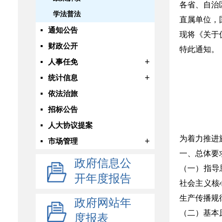
各省、自治
学法普法
直属单位，
通知公告
现将《关于
财政公开
特此通知。
+
人事任免
+
统计信息
依法治旅
招标公告
人大协议提案
为着力推进
+
市场管理
一、总体要
政府信息公
（一）指导
开年度报告
社会主义核
生产传播规
政府网站年
（二）基本
度报表