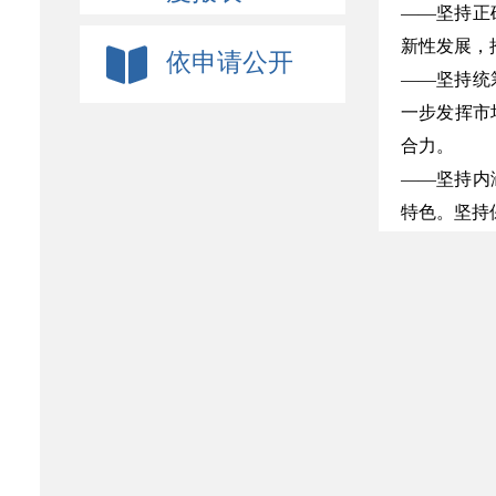
——坚持正
新性发展，
依申请公开
——坚持统
一步发挥市
合力。
——坚持内
特色。坚持
——坚持增
民，开展各
（三）主要
营规范、信
的重要作用
二、主要任
（四）提升
演艺作品。