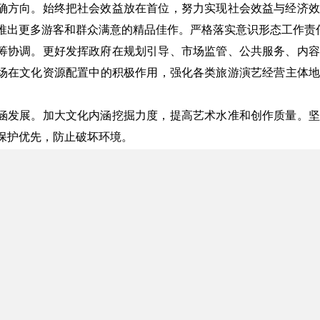
确方向。始终把社会效益放在首位，努力实现社会效益与经济效
推出更多游客和群众满意的精品佳作。严格落实意识形态工作责
筹协调。更好发挥政府在规划引导、市场监管、公共服务、内容
场在文化资源配置中的积极作用，强化各类旅游演艺经营主体地
涵发展。加大文化内涵挖掘力度，提高艺术水准和创作质量。坚
保护优先，防止破坏环境。
强群众文化获得感。把广大游客和群众满不满意作为评判旅游演
种形式的旅游演艺服务，提高群众参与度，提升国民素质和社会
目标。到2025年，旅游演艺市场繁荣有序，发展布局更为优化
誉度高、竞争力强的经营主体。旅游演艺产业链更加完善，管理
充分彰显，对相关产业行业的综合带动作用持续发挥。
务
创作生产水平。牢固树立精品意识，更加突出创作生产质量，努
加强对文化遗产保护传承等相关题材创作的扶持，引导旅游演艺