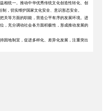
益相统一。推动中华优秀传统文化创造性转化、创
任制，切实维护国家文化安全、意识形态安全。
把关等方面的职能，营造公平有序的发展环境。进
位，充分调动社会各方面积极性，形成推动发展的
持因地制宜，促进多样化、差异化发展，注重突出
艺质量和效益的重要标准。坚持共建共享、惠民利
文明程度。
，涌现一批有示范价值的旅游演艺品牌，形成一批运
服务体系基本健全，在推动文化和旅游融合发展中
力推出更多思想精深、艺术精湛、制作精良的旅游
经营主体充分挖掘中华优秀传统文化中的核心思想